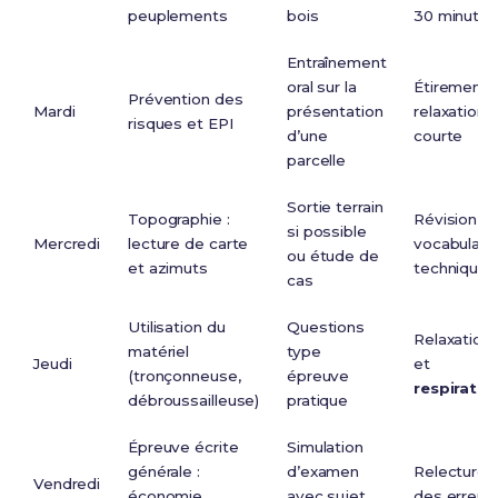
peuplements
bois
30 minutes
Entraînement
oral sur la
Étirements
Prévention des
Mardi
présentation
relaxation
risques et EPI
d’une
courte
parcelle
Sortie terrain
Topographie :
Révision
si possible
Mercredi
lecture de carte
vocabulair
ou étude de
et azimuts
technique
cas
Utilisation du
Questions
Relaxation
matériel
type
Jeudi
et
(tronçonneuse,
épreuve
respiratio
débroussailleuse)
pratique
Épreuve écrite
Simulation
générale :
d’examen
Relecture
Vendredi
économie,
avec sujet
des erreur