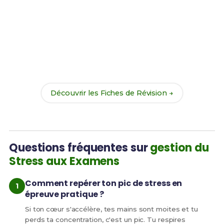
Prêt(e) à réussir ton examen ?
Révise efficacement avec nos
187 Fiches de
Révision
pour le Bac Pro Forêt et maximise tes
chances de réussite !
Découvrir les Fiches de Révision →
Questions fréquentes sur
gestion du
Stress aux Examens
Comment repérer ton pic de stress en
épreuve pratique ?
Si ton cœur s'accélère, tes mains sont moites et tu
perds ta concentration, c'est un pic. Tu respires